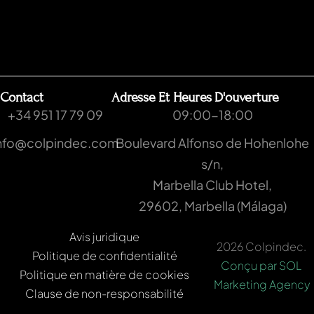
Contact
Adresse Et Heures D'ouverture
+34 951 17 79 09
09:00-18:00
nfo@colpindec.com
Boulevard Alfonso de Hohenlohe
s/n,
Marbella Club Hotel,
29602, Marbella (Málaga)
Avis juridique
2026 Colpindec.
Politique de confidentialité
Conçu par SOL
Politique en matière de cookies
Marketing Agency
Clause de non-responsabilité