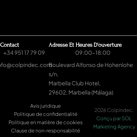
Contact
Adresse Et Heures D'ouverture
+34 951 17 79 09
09:00-18:00
nfo@colpindec.com
Boulevard Alfonso de Hohenlohe
s/n,
Marbella Club Hotel,
29602, Marbella (Málaga)
Avis juridique
2026 Colpindec.
Politique de confidentialité
Conçu par SOL
Politique en matière de cookies
Marketing Agency
Clause de non-responsabilité