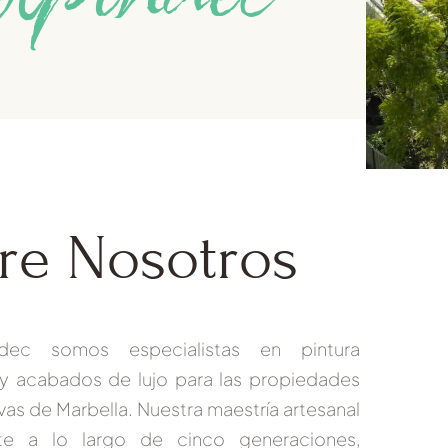
re Nosotros
indec
somos especialistas en
pintura
 y acabados de lujo
para las propiedades
vas de Marbella. Nuestra maestría artesanal
ite a lo largo de
cinco generaciones,