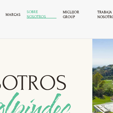
SOBRE
MICLIJOR
TRABAJA
MARCAS
NOSOTROS
GROUP
NOSOTR
SOTROS
lpindec