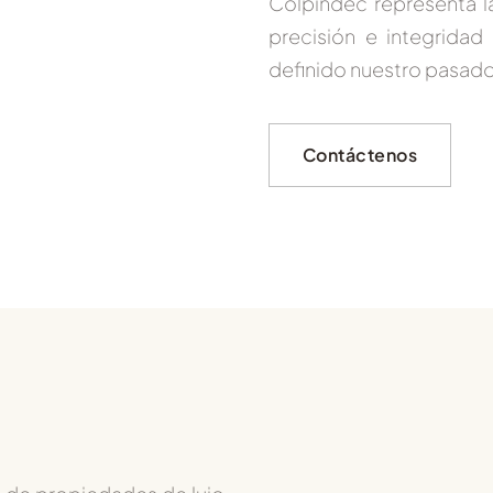
Colpindec representa la
precisión e integrida
definido nuestro pasado
Contáctenos