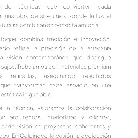
nando técnicas que convierten cada
en una
obra de arte única
, donde la luz, el
textura se combinan en perfecta armonía.
nfoque combina
tradición e innovación
:
do refleja la precisión de la artesanía
la visión contemporánea que distingue
abajos. Trabajamos con
materiales premium
s refinadas
, asegurando resultados
 que transforman cada espacio en una
estética inigualable.
e la técnica, valoramos la
colaboración
n arquitectos, interioristas y clientes
,
 cada visión en proyectos coherentes y
dos. En Colpindec, la pasión, la dedicación