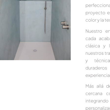
perfeccio
proyecto 
color y la 
Nuestro e
cada acaba
clásica y 
nuestros tr
y técnica
duraderos
experiencia 
Más allá d
cercana co
integrando
personaliza